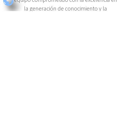
la generación de conocimiento y la
innovación. Nos enfocamos en abordar
desafíos multidisciplinarios y contribuir al
desarrollo sostenible de la sociedad
mediante la realización de investigaciones
de alta calidad. Colaboramos
estrechamente con investigadores,
académicos y colaboradores externos para
impulsar soluciones creativas y pertinentes
a los problemas actuales, siempre
manteniendo un enfoque en la ética y la
integridad en la investigación.