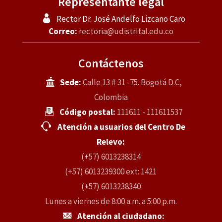
Representante legal
Rector Dr. José Andelfo Lizcano Caro
Correo:
rectoria@udistrital.edu.co
Contáctenos
Sede:
Calle 13 # 31 -75. Bogotá D.C,
Colombia
Código postal:
111611 - 111611537
Atención a usuarios del Centro De
Relevo:
(+57) 6013238314
(+57) 6013239300 ext: 1421
(+57) 6013238340
Lunes a viernes de 8:00 a.m. a 5:00 p.m.
Atención al ciudadano: